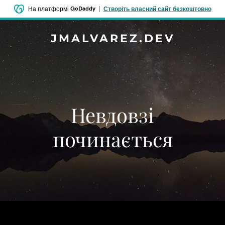
GoDaddy
|
На платформі
Створіть власний сайт безкоштовно
JMALVAREZ.DEV
Невдовзі
починається